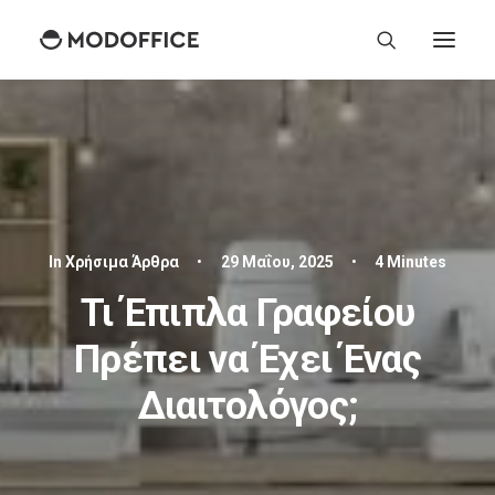
In
Χρήσιμα Άρθρα
•
29 Μαΐου, 2025
•
4 Minutes
Τι Έπιπλα Γραφείου
Πρέπει να Έχει Ένας
Διαιτολόγος;