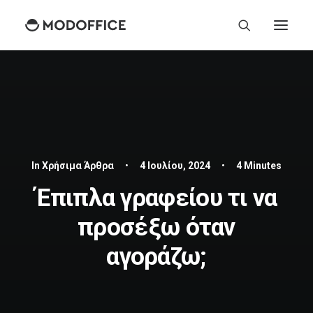
In
Χρήσιμα Άρθρα
•
4 Ιουλίου, 2024
•
4 Minutes
Έπιπλα γραφείου τι να
προσέξω όταν
αγοράζω;