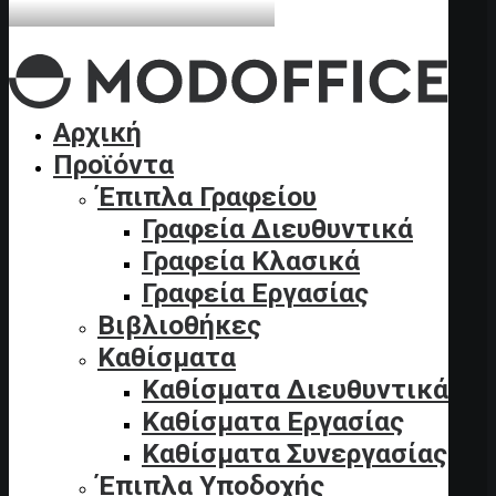
In
Χρήσιμα Άρθρα
•
1 Φεβρουαρίου, 2025
•
4 Minutes
Αρχική
Πως επιλέγω έπιπλα για
Προϊόντα
Έπιπλα Γραφείου
Λογιστικό Γραφείο
Γραφεία Διευθυντικά
Γραφεία Κλασικά
Γραφεία Εργασίας
Βιβλιοθήκες
Καθίσματα
Καθίσματα Διευθυντικά
Καθίσματα Εργασίας
Καθίσματα Συνεργασίας
Έπιπλα Υποδοχής