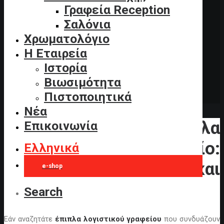
Γραφεία Reception
Σαλόνια
Χρωματολόγιο
Η Εταιρεία
Ιστορία
Βιωσιμότητα
Πιστοποιητικά
Νέα
Πώς να Επιλέξετε Έπιπλα
Επικοινωνία
για Λογιστικό Γραφείο:
Ελληνικά
Οδηγός για Εργονομία και
e-shop
Επαγγελματισμό
Search
Εάν αναζητάτε
έπιπλα λογιστικού γραφείου
που συνδυάζουν