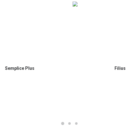
ΑΓΟΡΆ
ΔΙΑΒΆΣΤΕ ΠΕΡΙΣΣΌΤΕ
Semplice Plus
Filius