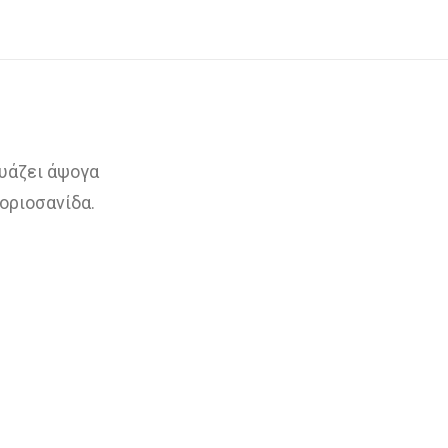
δυάζει άψογα
μοριοσανίδα.